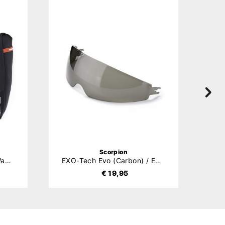
Scorpion
EXO-930 (Evo) / ADX-2 Wangkussens
EXO-Tech Evo (Carbon) / EXO-930 / ADX-2 Zonnevizier
€ 19,95