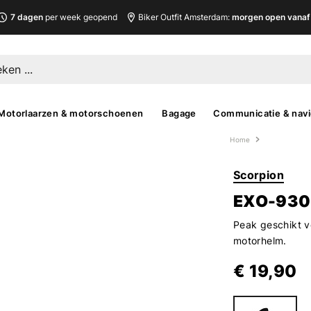
7 dagen
per week geopend
Biker Outfit Amsterdam:
morgen open vanaf 
Motorlaarzen & motorschoenen
Bagage
Communicatie & navi
Home
Scorpion
EXO-930
Peak geschikt 
motorhelm.
€ 19,90