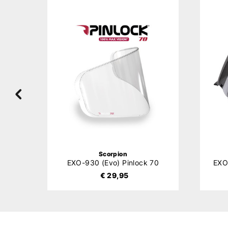
Scorpion
ror
EXO-930 (Evo) Pinlock 70
€ 29,95