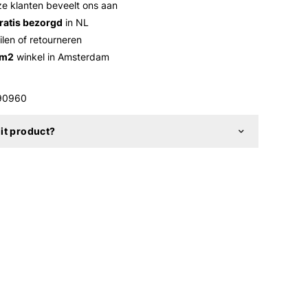
e klanten beveelt ons aan
ratis bezorgd
in NL
ilen of retourneren
 m2
winkel in Amsterdam
90960
it product?