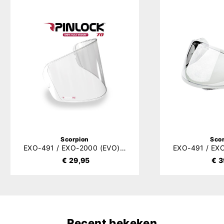
Scorpion
Sco
EXO-491 / EXO-2000 (EVO) / EXO-1200 / EXO-710 / EXO-510 / EXO-410 / EXO-390 Pinlock 70 (DKS107)
€ 29,95
€ 3
Recent bekeken