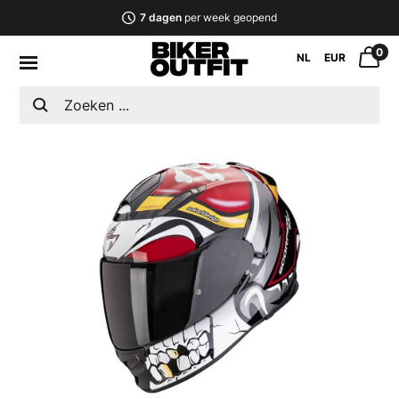
7 dagen
per week geopend
0
NL
EUR