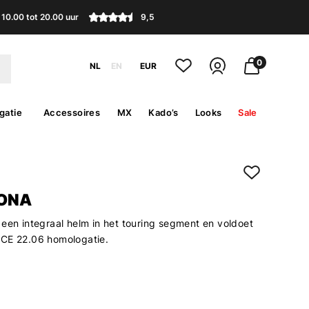
10.00 tot 20.00 uur
9,5
0
NL
EN
EUR
gatie
Accessoires
MX
Kado’s
Looks
Sale
ONA
 een integraal helm in het touring segment en voldoet
ECE 22.06 homologatie.