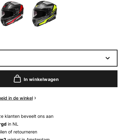
In winkelwagen
eid in de winkel
e klanten beveelt ons aan
rgd
in NL
ilen of retourneren
 m2
winkel in Amsterdam