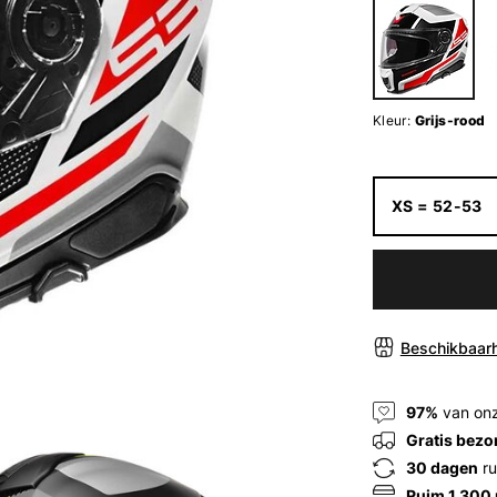
Kleur:
Grijs-rood
XS = 52-53
Beschikbaarh
97%
van onz
Gratis bezo
30 dagen
ru
Ruim 1.300