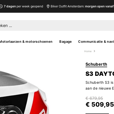
7 dagen
per week geopend
Biker Outfit Amsterdam:
morgen open vanaf 
Motorlaarzen & motorschoenen
Bagage
Communicatie & navi
Home
Schuberth
S3 DAYT
Schuberth S3 is
aan de nieuwe 
€ 679,95
€ 509,95