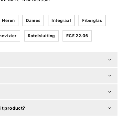
Heren
Dames
Integraal
Fiberglas
nevizier
Ratelsluiting
ECE 22.06
it product?