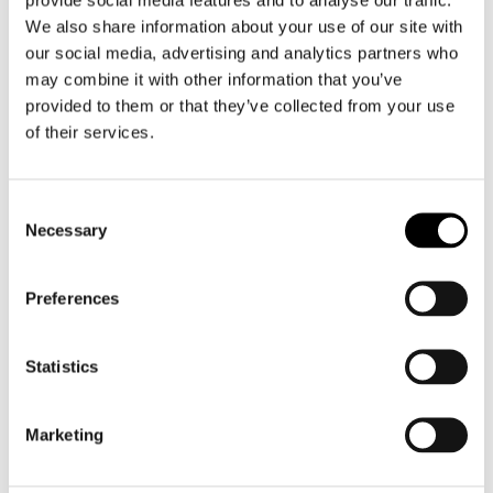
We also share information about your use of our site with
Heren
our social media, advertising and analytics partners who
Motorkleding heren
may combine it with other information that you’ve
Motorjas heren
provided to them or that they’ve collected from your use
Motorbroek heren
of their services.
Motorpak heren
Motorjeans heren
Consent
Motorhoodie heren
Necessary
Selection
Motorhelm heren
Preferences
Motorhandschoenen heren
Statistics
Motorlaarzen heren
Motorschoenen heren
Marketing