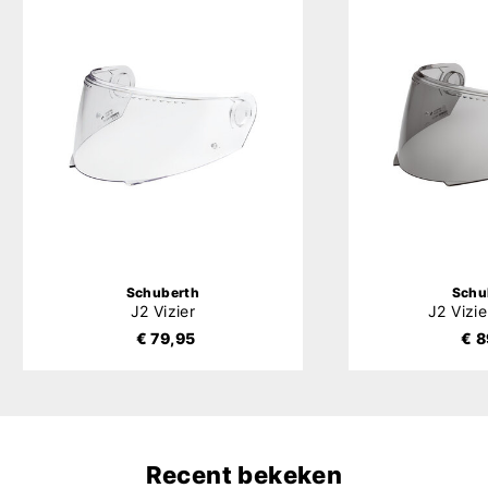
Schuberth
Schu
J2 Vizier
J2 Vizi
€ 79,95
€ 8
Recent bekeken