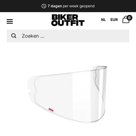
7 dagen
per week geopend
0
NL
EUR