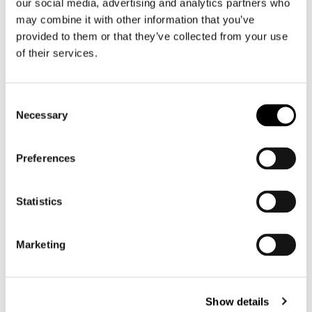
our social media, advertising and analytics partners who
Motorbroek heren
may combine it with other information that you’ve
provided to them or that they’ve collected from your use
Motorpak heren
of their services.
Motorjeans heren
Motorhoodie heren
Consent
Motorhelm heren
Necessary
Selection
Motorhandschoenen heren
Preferences
Motorlaarzen heren
Statistics
Motorschoenen heren
Marketing
Dames
Motorkleding dames
Motorjas dames
Show details
Motorbroek dames