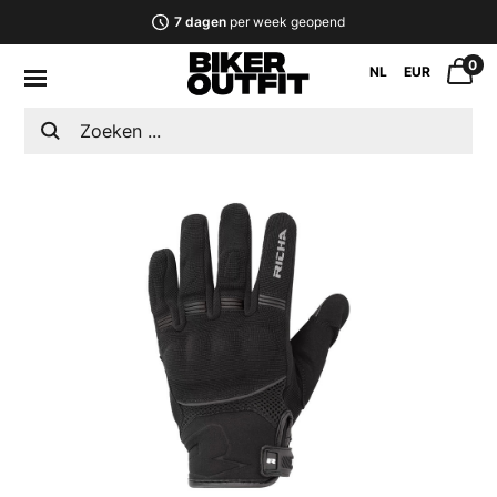
7 dagen
per week geopend
0
NL
EUR