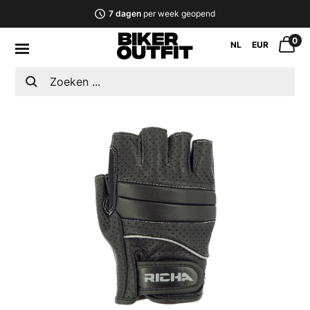
7 dagen
per week geopend
0
NL
EUR