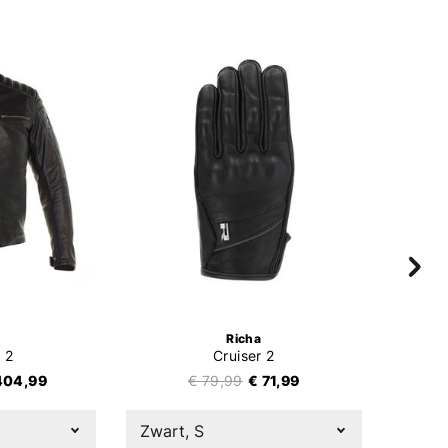
Richa
 2
Cruiser 2
404,99
€ 79,99
€ 71,99
Zwart, S
Zwart