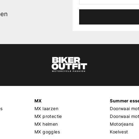
men
MX
Summer esse
es
MX laarzen
Doorwaai mot
MX protectie
Doorwaai mo
MX helmen
Motorjeans
MX goggles
Koelvest