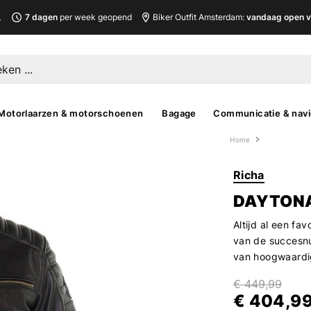
L
7 dagen
per week geopend
Biker Outfit Amsterdam:
vandaag open v
Motorlaarzen & motorschoenen
Bagage
Communicatie & navi
Home
Richa
DAYTONA
Altijd al een f
van de succesn
van hoogwaardig
€ 449,99
€ 404,9