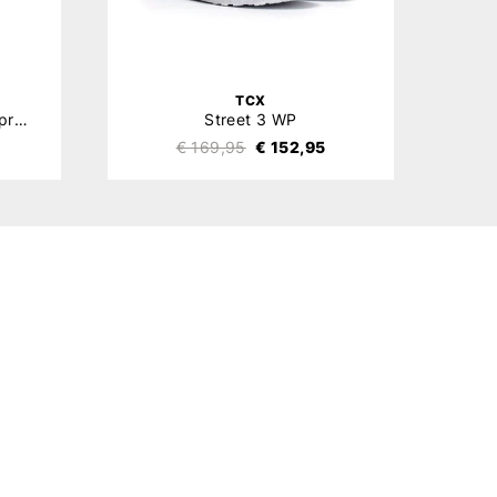
TCX
Stealth Viper Level 2 Rugprotector
Street 3 WP
€ 169,95
€ 152,95