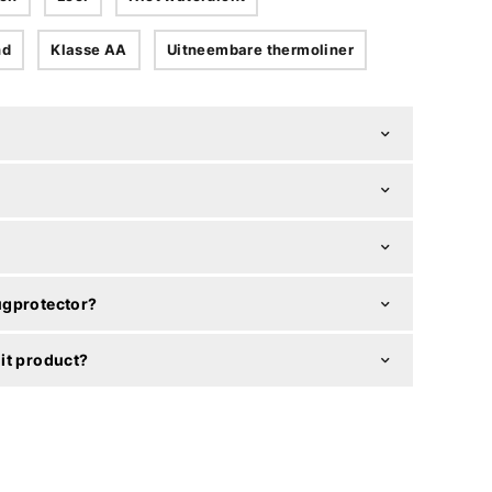
nd
Klasse AA
Uitneembare thermoliner
ugprotector?
it product?