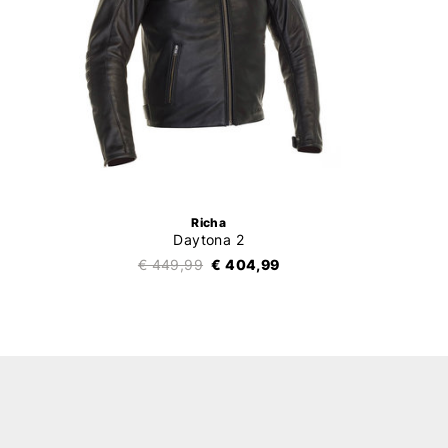
Richa
Daytona 2
€ 449,99
€ 404,99