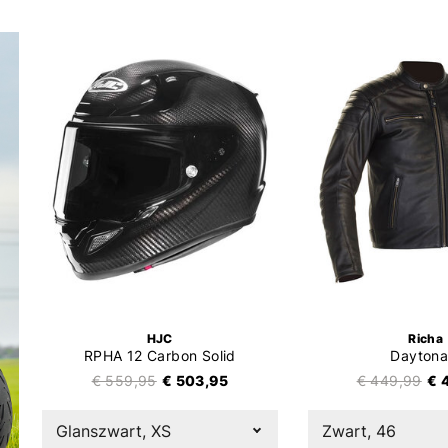
HJC
Richa
RPHA 12 Carbon Solid
Daytona
€ 559,95
€ 503,95
€ 449,99
€ 
Glanszwart, XS
Zwart, 46