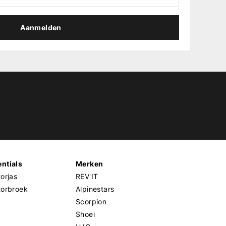
Aanmelden
ntials
Merken
orjas
REV'IT
torbroek
Alpinestars
Scorpion
Shoei