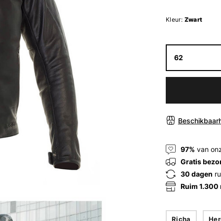
Kleur:
Zwart
62
Beschikbaarh
97%
van onz
Gratis bezo
30 dagen
ru
Ruim 1.300
Richa
Her