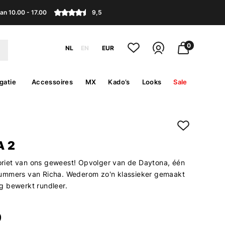
an 10.00 - 17.00
9,5
0
NL
EN
EUR
gatie
Accessoires
MX
Kado’s
Looks
Sale
 2
avoriet van ons geweest! Opvolger van de Daytona, één
ummers van Richa. Wederom zo'n klassieker gemaakt
 bewerkt rundleer.
9