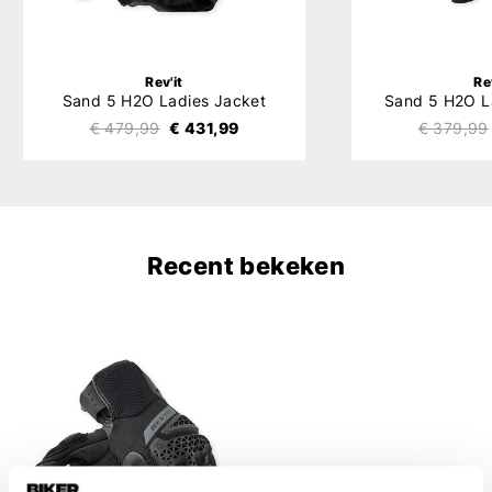
Rev'it
Re
Sand 5 H2O Ladies Jacket
Sand 5 H2O L
€ 479,99
€ 431,99
€ 379,99
Recent bekeken