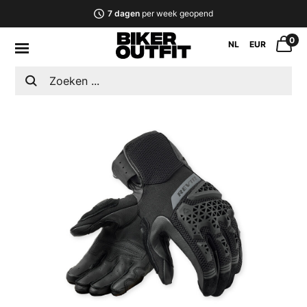
7 dagen
per week geopend
0
NL
EUR