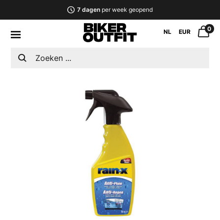
7 dagen
per week geopend
0
NL
EUR