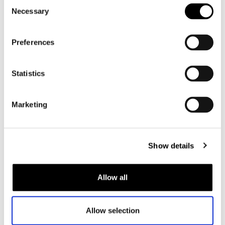
Consent
Motorschoenen heren
Necessary
Selection
Dames
Preferences
Motorkleding dames
Motorjas dames
Statistics
Motorbroek dames
Motorpak dames
Marketing
Motorjeans dames
Motor leggings dames
Show details
Motorhelm dames
Motorhandschoenen dames
Allow all
Motorlaarzen dames
Allow selection
Motorschoenen dames