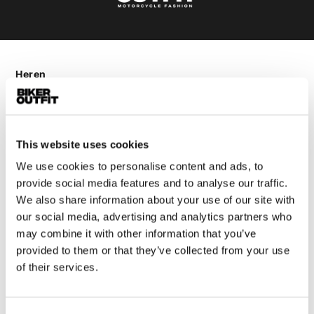
Heren
Motorkleding heren
Motorjas heren
Motorbroek heren
This website uses cookies
Motorpak heren
We use cookies to personalise content and ads, to
Motorjeans heren
provide social media features and to analyse our traffic.
Motorhoodie heren
We also share information about your use of our site with
our social media, advertising and analytics partners who
Motorhelm heren
may combine it with other information that you’ve
provided to them or that they’ve collected from your use
Motorhandschoenen heren
of their services.
Motorlaarzen heren