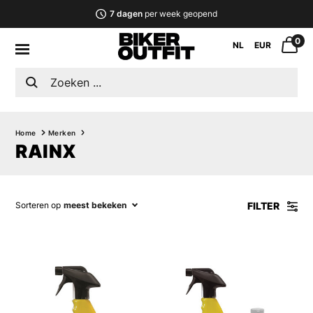
7 dagen
per week geopend
0
NL
EUR
Home
Merken
RAINX
FILTER
Sorteren op
meest bekeken