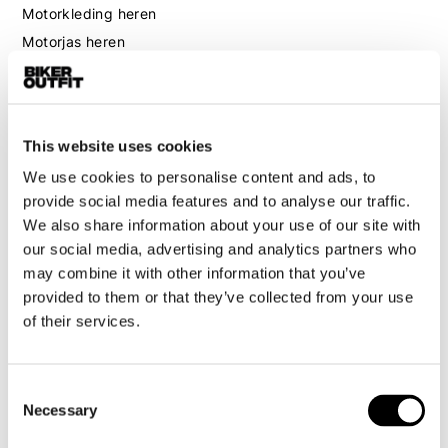
Motorkleding heren
Motorjas heren
Motorbroek heren
Motorpak heren
Motorjeans heren
This website uses cookies
Motorhoodie heren
We use cookies to personalise content and ads, to
provide social media features and to analyse our traffic.
Motorhelm heren
We also share information about your use of our site with
our social media, advertising and analytics partners who
Motorhandschoenen heren
may combine it with other information that you’ve
provided to them or that they’ve collected from your use
Motorlaarzen heren
of their services.
Motorschoenen heren
Consent
Dames
Necessary
Selection
Motorkleding dames