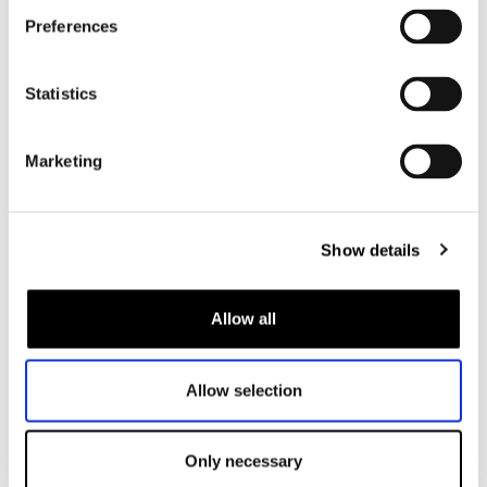
Motorjas dames
Preferences
Motorbroek dames
Motorpak dames
Statistics
Motorjeans dames
Motor leggings dames
Marketing
Motorhelm dames
Show details
Motorhandschoenen dames
Motorlaarzen dames
Allow all
Motorschoenen dames
Allow selection
MX
MX laarzen
Only necessary
MX protectie