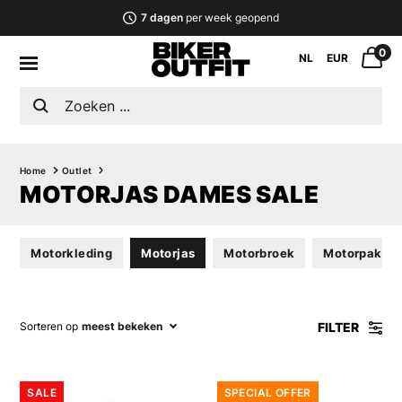
7 dagen
per week geopend
0
NL
EUR
Home
Outlet
MOTORJAS DAMES SALE
Motorkleding
Motorjas
Motorbroek
Motorpak
FILTER
Sorteren op
meest bekeken
SALE
SPECIAL OFFER