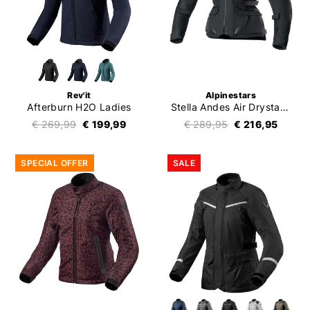
Rev'it
Alpinestars
Afterburn H2O Ladies
Stella Andes Air Drystar Jacket
€ 269,99
€ 199,99
€ 289,95
€ 216,95
SPECIAL OFFER
SALE