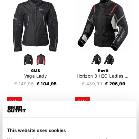
GMS
Rev'it
Vega Lady
Horizon 3 H2O Ladies Jacket
€ 149,95
€ 104,95
€ 439,99
€ 296,99
SALE
SALE
This website uses cookies