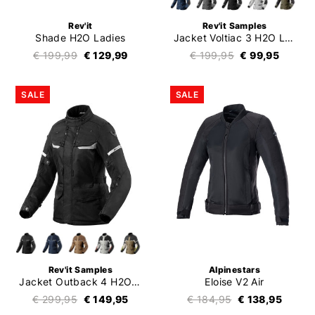
Rev'it
Rev'it Samples
Shade H2O Ladies
Jacket Voltiac 3 H2O Ladies
€ 199,99
€ 129,99
€ 199,95
€ 99,95
SALE
SALE
Rev'it Samples
Alpinestars
Jacket Outback 4 H2O Ladies
Eloise V2 Air
€ 299,95
€ 149,95
€ 184,95
€ 138,95