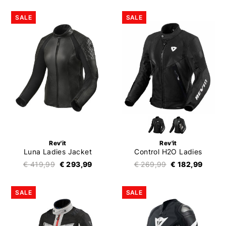
SALE
SALE
Rev'it
Rev'it
Luna Ladies Jacket
Control H2O Ladies
€ 419,99
€ 293,99
€ 269,99
€ 182,99
SALE
SALE