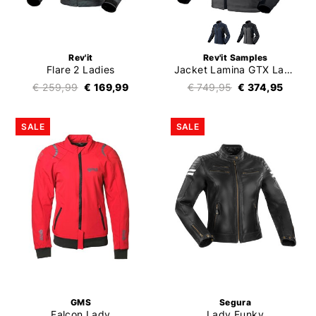
Rev'it
Rev'it Samples
Flare 2 Ladies
Jacket Lamina GTX Ladies
€ 259,99
€ 169,99
€ 749,95
€ 374,95
SALE
SALE
GMS
Segura
Falcon Lady
Lady Funky