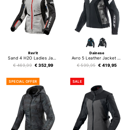
Rev'it
Dainese
Sand 4 H2O Ladies Jacket
Avro 5 Leather Jacket Women
€ 469,99
€ 352,99
€ 599,95
€ 419,95
SPECIAL OFFER
SALE