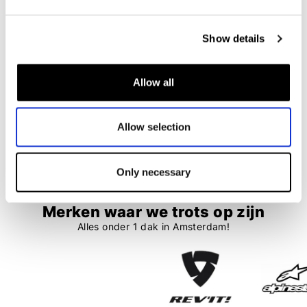
Dainese
Alpinestars
Gullfoss D-Dry Women Jacket
Tory Women
Show details
€ 399,00
€ 299,95
€ 459,95
€ 344,95
Allow all
1
2
Allow selection
36 items
Only necessary
Merken waar we trots op zijn
Alles onder 1 dak in Amsterdam!