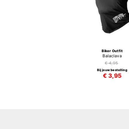
Biker Outfit
Balaclava
€ 4,95
Bij jouw bestelling
€ 3,95