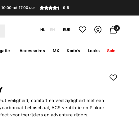
10.00 tot 17.00 uur
9,5
0
NL
EN
EUR
gatie
Accessoires
MX
Kado’s
Looks
Sale
Y
dt veiligheid, comfort en veelzijdigheid met een
lycarbonaat helmschaal, ACS ventilatie en Pinlock-
rfect voor toerrijders en adventure rijders.