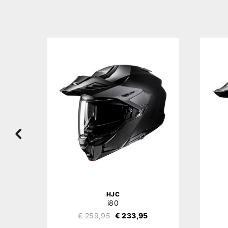
HJC
HJ-V12 RPHA 71 / RPHA 91 / RPHA 31 / RPHA 60 / i71 / i80 / i91 / F31 / F100 / C71 Zonnevizier
i80
€ 259,95
€ 233,95