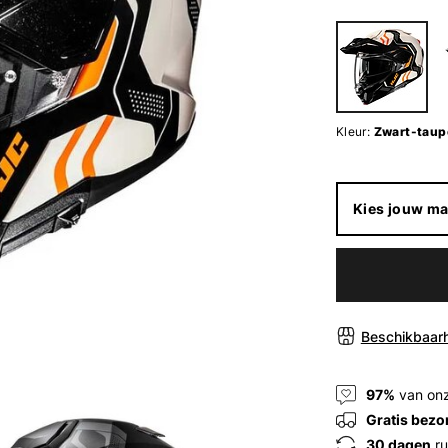
Kleur:
Zwart-taup
Kies jouw ma
Beschikbaarh
97%
van onz
Gratis bezo
30 dagen
ru