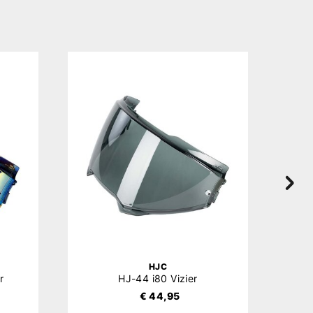
HJC
r
HJ-44 i80 Vizier
€ 44,95