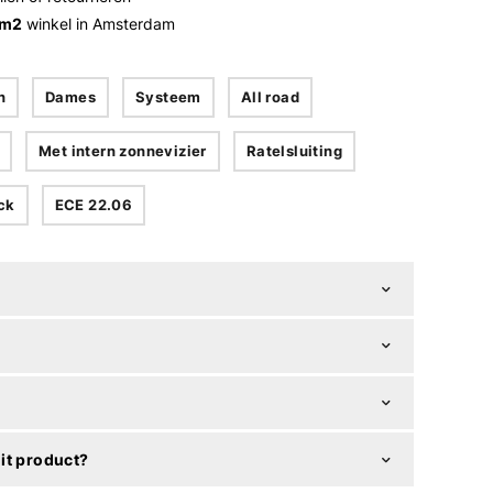
 m2
winkel in Amsterdam
n
Dames
Systeem
All road
Met intern zonnevizier
Ratelsluiting
ock
ECE 22.06
it product?