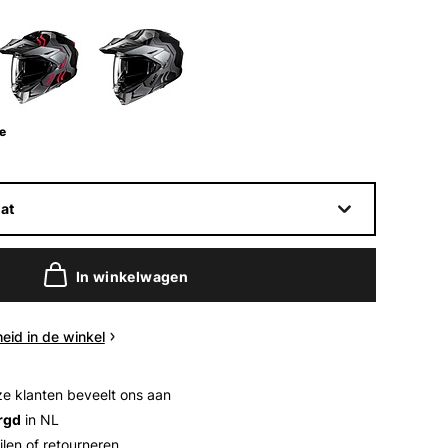
e
at
In winkelwagen
eid in de winkel
e klanten beveelt ons aan
rgd
in NL
ilen of retourneren