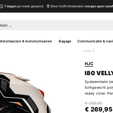
7 dagen
per week geopend
Biker Outfit Amsterdam:
morgen open vanaf 
Motorlaarzen & motorschoenen
Bagage
Communicatie & navi
Home
HJC
I80 VELL
Systeemhelm bie
lichtgewicht po
ready vizier. Pe
€ 299,95
€ 269,95