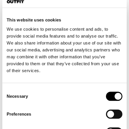
Motorhoodie heren
Motorhelm heren
This website uses cookies
We use cookies to personalise content and ads, to
Motorhandschoenen heren
provide social media features and to analyse our traffic.
We also share information about your use of our site with
Motorlaarzen heren
our social media, advertising and analytics partners who
Motorschoenen heren
may combine it with other information that you’ve
provided to them or that they’ve collected from your use
of their services.
Dames
Motorkleding dames
Motorjas dames
Consent
Necessary
Motorbroek dames
Selection
Motorpak dames
Motorjeans dames
Preferences
Motor leggings dames