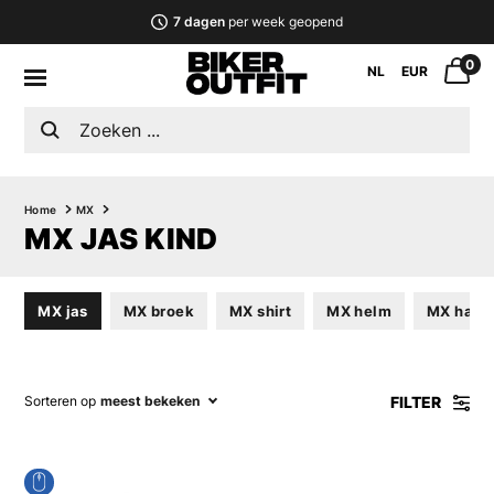
7 dagen
per week geopend
0
NL
EUR
Home
MX
MX JAS KIND
MX jas
MX broek
MX shirt
MX helm
MX hand
FILTER
Sorteren op
meest bekeken