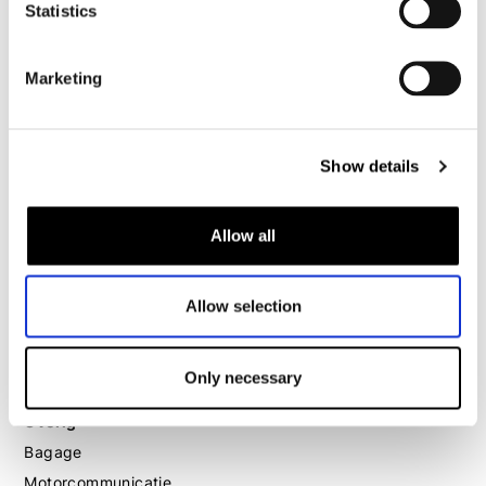
Statistics
Motorhelm dames
Marketing
Motorhandschoenen dames
Motorlaarzen dames
Show details
Motorschoenen dames
Allow all
MX
MX laarzen
MX protectie
Allow selection
MX helmen
MX goggles
Only necessary
Overig
Bagage
Motorcommunicatie