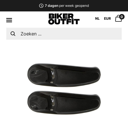
7 dagen
per week geopend
0
NL
EUR