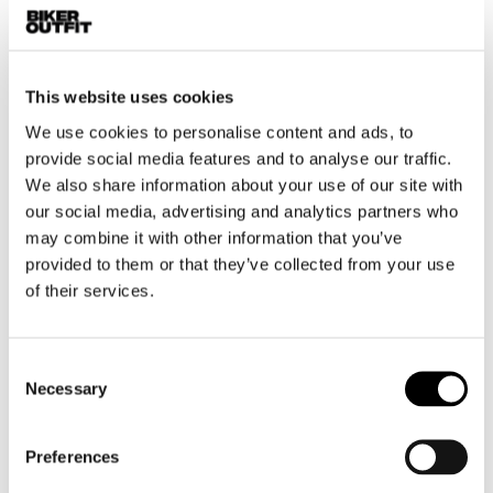
Motor leggings dames
Motorhelm dames
This website uses cookies
Motorhandschoenen dames
We use cookies to personalise content and ads, to
provide social media features and to analyse our traffic.
We also share information about your use of our site with
Motorlaarzen dames
our social media, advertising and analytics partners who
Motorschoenen dames
may combine it with other information that you’ve
provided to them or that they’ve collected from your use
MX
of their services.
MX laarzen
MX protectie
Consent
MX helmen
Necessary
Selection
MX goggles
Preferences
Overig