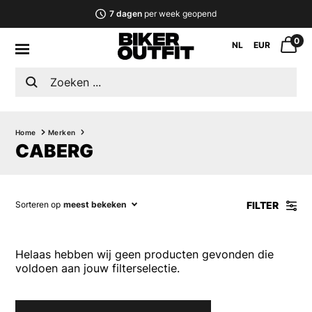
7 dagen
per week geopend
0
NL
EUR
Home
Merken
CABERG
FILTER
Sorteren op
meest bekeken
Helaas hebben wij geen producten gevonden die
voldoen aan jouw filterselectie.