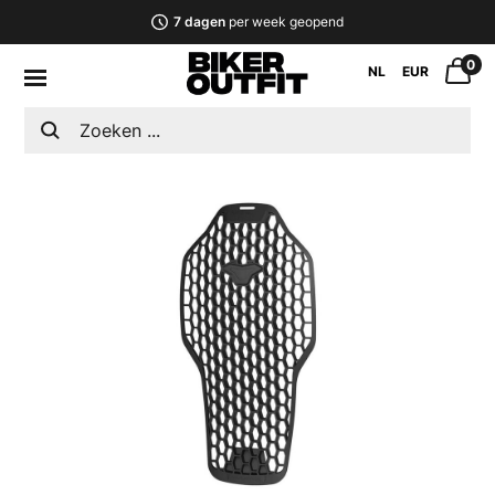
7 dagen
per week geopend
0
NL
EUR