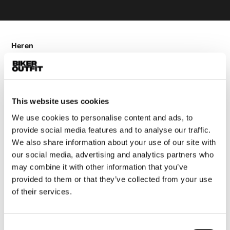
Heren
Motorkleding heren
Motorjas heren
Motorbroek heren
This website uses cookies
Motorpak heren
We use cookies to personalise content and ads, to
Motorjeans heren
provide social media features and to analyse our traffic.
Motorhoodie heren
We also share information about your use of our site with
our social media, advertising and analytics partners who
Motorhelm heren
may combine it with other information that you’ve
provided to them or that they’ve collected from your use
Motorhandschoenen heren
of their services.
Motorlaarzen heren
Consent
Motorschoenen heren