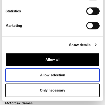
Motorpak heren
Statistics
Motorjeans heren
Motorhoodie heren
Marketing
Motorhelm heren
Motorhandschoenen heren
Show details
Motorlaarzen heren
Allow all
Motorschoenen heren
Allow selection
Dames
Motorkleding dames
Motorjas dames
Only necessary
Motorbroek dames
Motorpak dames