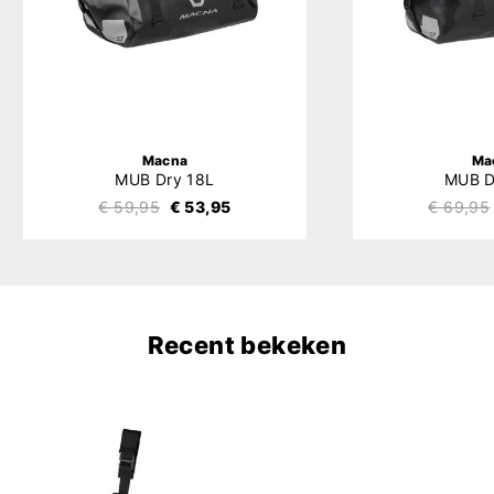
Macna
Ma
MUB Dry 18L
MUB D
€ 59,95
€ 53,95
€ 69,95
Recent bekeken