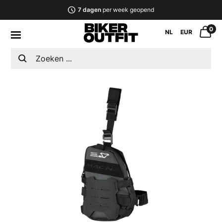
7 dagen
per week geopend
0
NL
EUR