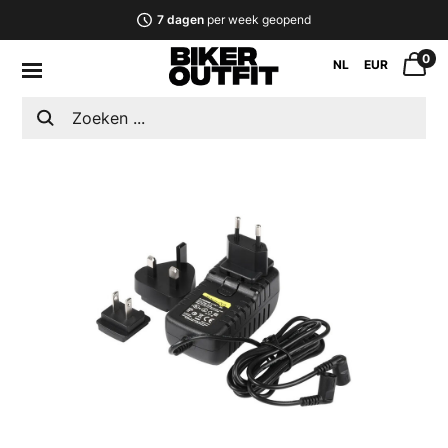
7 dagen
per week geopend
0
NL
EUR