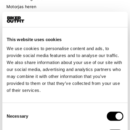
Motorjas heren
Motorbroek heren
Motorpak heren
Motorjeans heren
Motorhoodie heren
This website uses cookies
We use cookies to personalise content and ads, to
Motorhelm heren
provide social media features and to analyse our traffic.
We also share information about your use of our site with
our social media, advertising and analytics partners who
Motorhandschoenen heren
may combine it with other information that you’ve
provided to them or that they’ve collected from your use
Motorlaarzen heren
of their services.
Motorschoenen heren
Consent
Dames
Necessary
Selection
Motorkleding dames
Motorjas dames