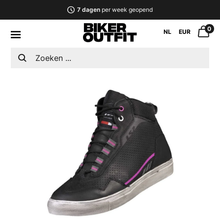
7 dagen
per week geopend
0
NL
EUR