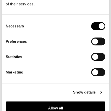
of their services.
Motorhelm heren
Consent
Motorhandschoenen heren
Necessary
Selection
Motorlaarzen heren
Preferences
Motorschoenen heren
Statistics
Dames
Motorkleding dames
Marketing
Motorjas dames
Motorbroek dames
Motorpak dames
Show details
Motorjeans dames
Motor leggings dames
Allow all