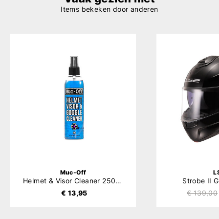
Items bekeken door anderen
Muc-Off
L
Helmet & Visor Cleaner 250ml
Strobe II 
€ 13,95
€ 139,00