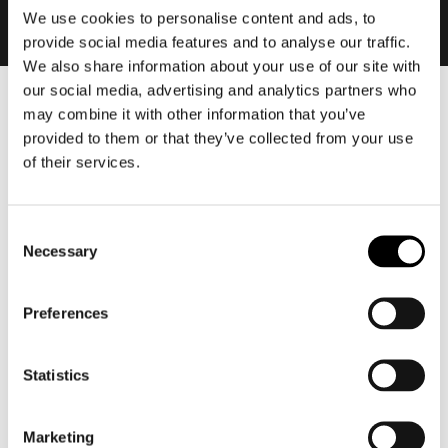
We use cookies to personalise content and ads, to
provide social media features and to analyse our traffic.
We also share information about your use of our site with
our social media, advertising and analytics partners who
may combine it with other information that you’ve
Heren
provided to them or that they’ve collected from your use
Motorkleding heren
of their services.
Motorjas heren
Motorbroek heren
Motorpak heren
Consent
Necessary
Selection
Motorjeans heren
Motorhoodie heren
Preferences
Motorhelm heren
Statistics
Motorhandschoenen heren
Marketing
Motorlaarzen heren