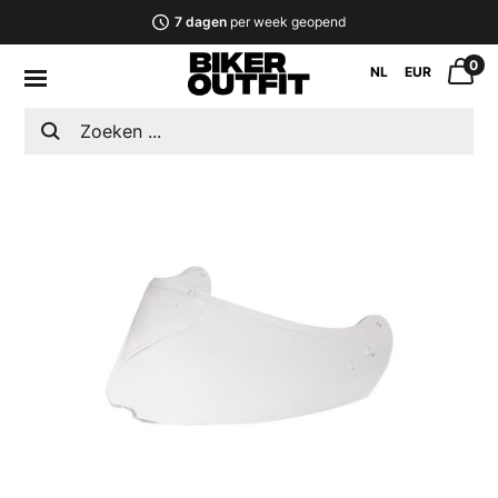
7 dagen
per week geopend
0
NL
EUR