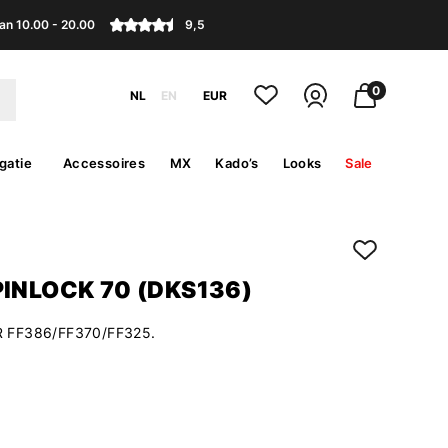
an 10.00 - 20.00
9,5
0
NL
EN
EUR
gatie
Accessoires
MX
Kado’s
Looks
Sale
INLOCK 70 (DKS136)
 FF386/FF370/FF325.