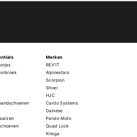
ntials
Merken
orjas
REV'IT
torbroek
Alpinestars
Scorpion
Shoei
HJC
handschoenen
Cardo Systems
Dainese
aarzen
Pando Moto
schoenen
Quad Lock
Kriega