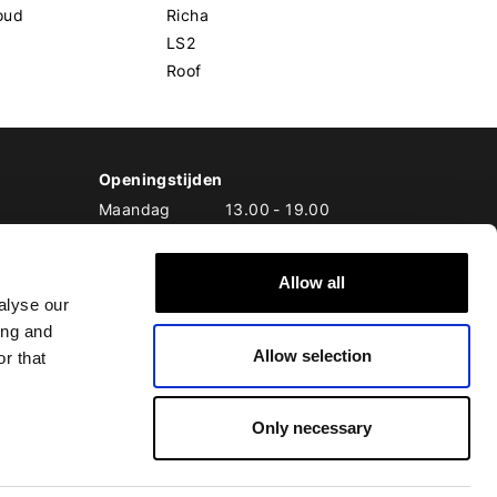
oud
Richa
LS2
Roof
Openingstijden
Maandag
13.00
-
19.00
Dinsdag
10.00
-
19.00
Woensdag
10.00
-
19.00
Donderdag
10.00
-
20.00
Allow all
alyse our
Vrijdag
10.00
-
20.00
Zaterdag
10.00
-
17.00
ing and
Allow selection
Zondag
10.00
-
17.00
r that
Only necessary