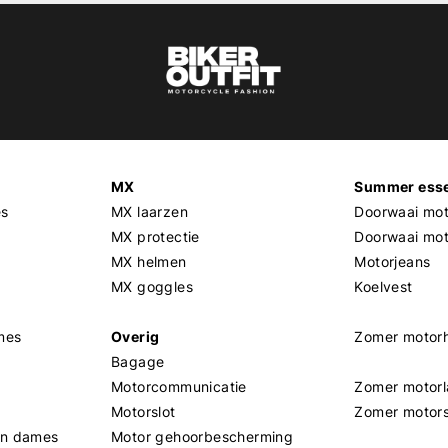
MX
Summer esse
es
MX laarzen
Doorwaai mot
MX protectie
Doorwaai mo
MX helmen
Motorjeans
MX goggles
Koelvest
mes
Overig
Zomer motor
Bagage
Motorcommunicatie
Zomer motorl
Motorslot
Zomer motor
en dames
Motor gehoorbescherming