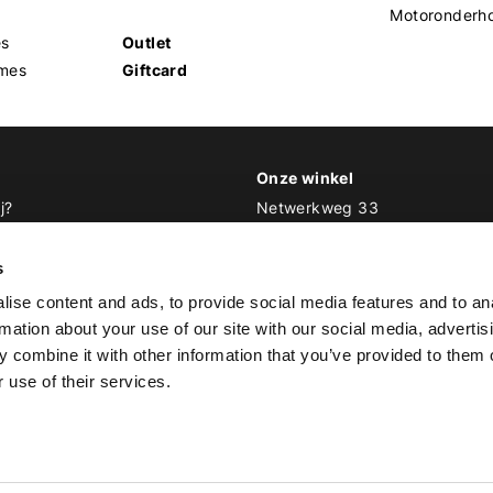
Motoronderh
es
Outlet
mes
Giftcard
Onze winkel
j?
Netwerkweg 33
1033 MV Amsterdam
 Biker Outfit
s
E
info@bikeroutfit.nl
ise content and ads, to provide social media features and to an
T 020 493 03 67
rmation about your use of our site with our social media, advertis
 combine it with other information that you’ve provided to them o
 use of their services.