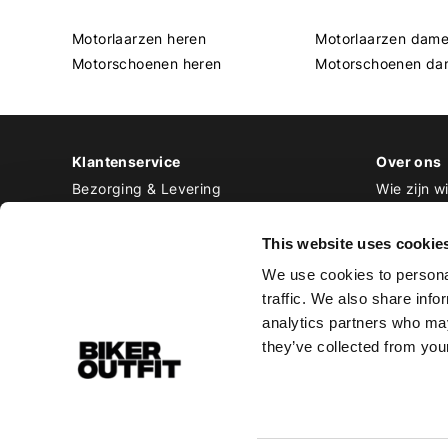
Motorlaarzen heren
Motorlaarzen dam
Motorschoenen heren
Motorschoenen da
Klantenservice
Over ons
Bezorging & Levering
Wie zijn wi
Retourneren & Ruilen
Contact
Betalen
Werken bij
This website uses cookie
Bestellen & Voorraad
We use cookies to personal
Alle veelgestelde vragen
traffic. We also share info
Disclaimer
analytics partners who may
Algemene voorwaarden
they’ve collected from your
Privacy Policy