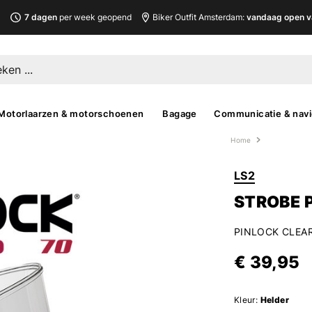
L
7 dagen
per week geopend
Biker Outfit Amsterdam:
vandaag open v
Motorlaarzen & motorschoenen
Bagage
Communicatie & navi
Home
LS2
STROBE P
PINLOCK CLEAR
€ 39,95
Kleur:
Helder