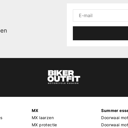
men
MX
Summer esse
es
MX laarzen
Doorwaai mot
MX protectie
Doorwaai mo