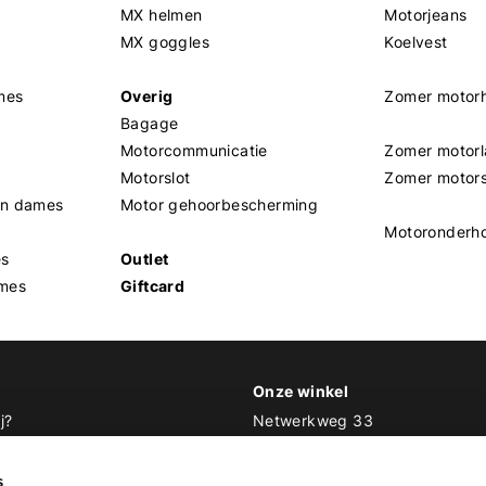
MX helmen
Motorjeans
MX goggles
Koelvest
mes
Overig
Zomer motor
Bagage
Motorcommunicatie
Zomer motorl
Motorslot
Zomer motor
en dames
Motor gehoorbescherming
Motoronderh
es
Outlet
mes
Giftcard
Onze winkel
j?
Netwerkweg 33
1033 MV Amsterdam
 Biker Outfit
s