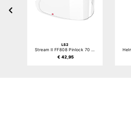
LS2
Stream II FF808 Pinlock 70 (DKS521)
Hel
€ 42,95