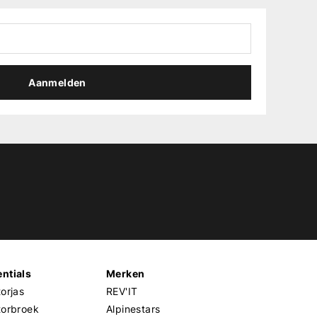
Aanmelden
ntials
Merken
orjas
REV'IT
torbroek
Alpinestars