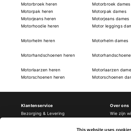
Motorbroek heren
Motorbroek dames
Motorpak heren
Motorpak dames
Motorjeans heren
Motorjeans dames
Motorhoodie heren
Motor leggings da
Motorhelm heren
Motorhelm dames
Motorhandschoenen heren
Motorhandschoen
Motorlaarzen heren
Motorlaarzen dam
Motorschoenen heren
Motorschoenen da
Klantenservice
Over ons
Bezorging & Levering
Wie zijn wi
Retourneren & Ruilen
Contact
Betalen
Werken bij
This website uses cookie