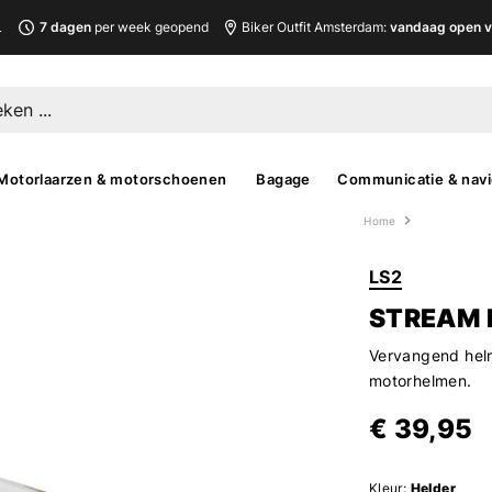
L
7 dagen
per week geopend
Biker Outfit Amsterdam:
vandaag open v
Motorlaarzen & motorschoenen
Bagage
Communicatie & navi
Home
LS2
STREAM I
Vervangend helm
motorhelmen.
€ 39,95
Kleur:
Helder