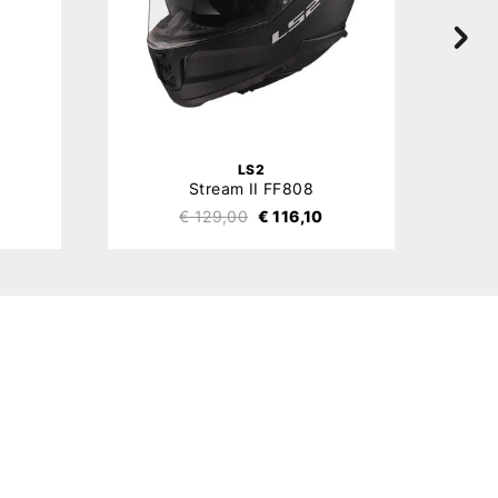
LS2
Stream II FF808
€ 129,00
€ 116,10