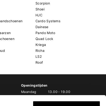
Scorpion
Shoei
HJC
handschoenen
Cardo Systems
Dainese
aarzen
Pando Moto
schoenen
Quad Lock
Kriega
oud
Richa
LS2
Roof
Openingstijden
Maandag
13.00
-
19.00
Dinsdag
10.00
-
19.00
Woensdag
10.00
-
19.00