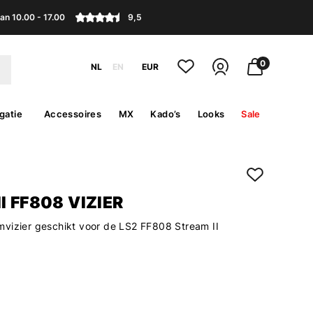
an 10.00 - 17.00
9,5
0
NL
EN
EUR
gatie
Accessoires
MX
Kado’s
Looks
Sale
I FF808 VIZIER
vizier geschikt voor de LS2 FF808 Stream II