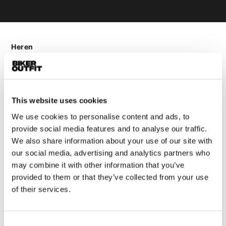
Heren
Motorkleding heren
Motorjas heren
Motorbroek heren
This website uses cookies
Motorpak heren
We use cookies to personalise content and ads, to
Motorjeans heren
provide social media features and to analyse our traffic.
Motorhoodie heren
We also share information about your use of our site with
our social media, advertising and analytics partners who
Motorhelm heren
may combine it with other information that you’ve
provided to them or that they’ve collected from your use
Motorhandschoenen heren
of their services.
Motorlaarzen heren
Consent
Motorschoenen heren