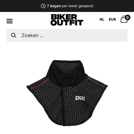
7 dagen
per week geopend
0
NL
EUR