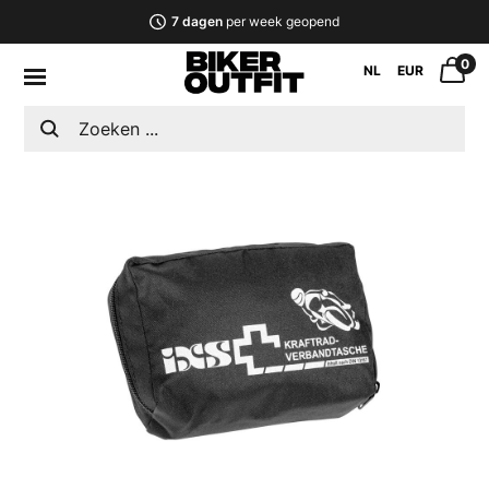
7 dagen
per week geopend
0
NL
EUR