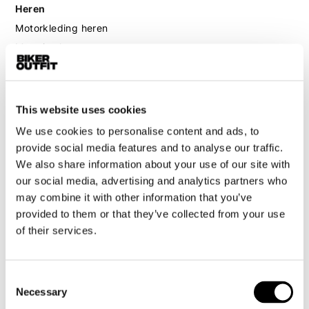
Heren
Motorkleding heren
Motorjas heren
Motorbroek heren
Motorpak heren
Motorjeans heren
This website uses cookies
Motorhoodie heren
We use cookies to personalise content and ads, to
provide social media features and to analyse our traffic.
Motorhelm heren
We also share information about your use of our site with
our social media, advertising and analytics partners who
may combine it with other information that you’ve
Motorhandschoenen heren
provided to them or that they’ve collected from your use
of their services.
Motorlaarzen heren
Motorschoenen heren
Consent
Necessary
Selection
Dames