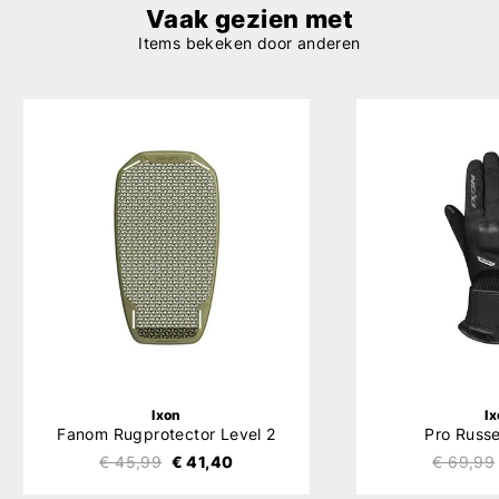
Vaak gezien met
Items bekeken door anderen
Ixon
I
Fanom Rugprotector Level 2
Pro Russe
€ 45,99
€ 41,40
€ 69,99