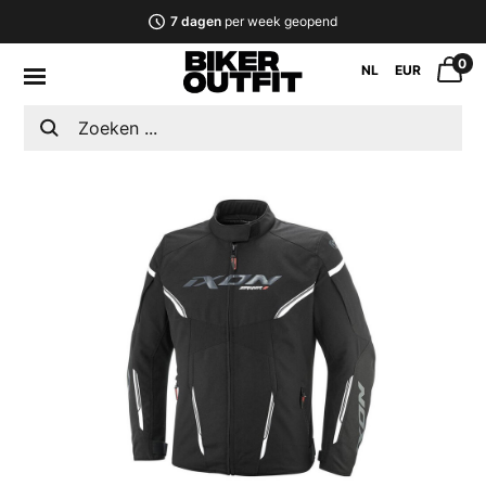
7 dagen
per week geopend
0
NL
EUR