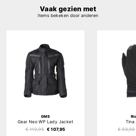
Vaak gezien met
Items bekeken door anderen
GMS
Ri
Gear Neo WP Lady Jacket
Tina
€ 119,95
€ 107,95
€ 59,99