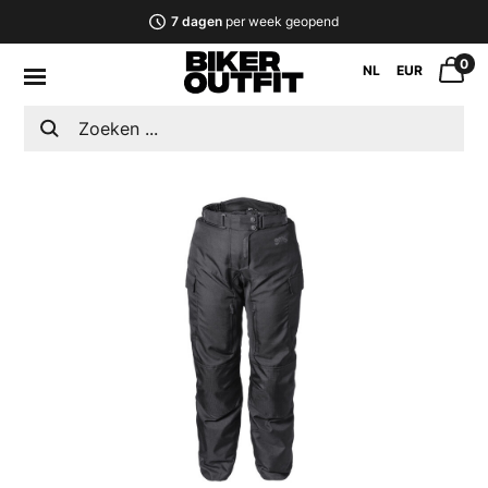
7 dagen
per week geopend
0
NL
EUR