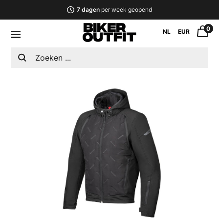
7 dagen
per week geopend
0
NL
EUR