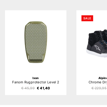
SALE
Ixon
Alpin
Fanom Rugprotector Level 2
Chrome Dr
€ 45,99
€ 41,40
€ 229,95