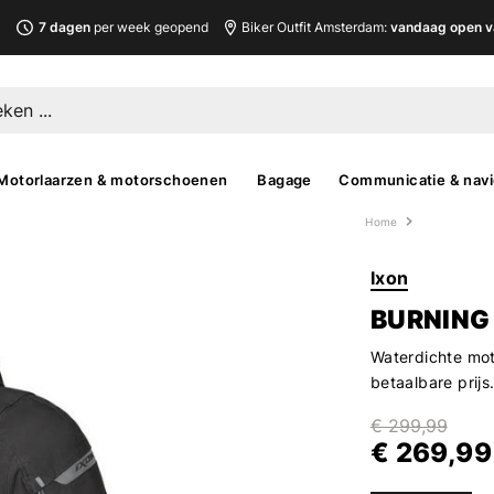
L
7 dagen
per week geopend
Biker Outfit Amsterdam:
vandaag open v
Motorlaarzen & motorschoenen
Bagage
Communicatie & navi
Home
Ixon
BURNING
Waterdichte mot
betaalbare prijs
€ 299,99
€ 269,99