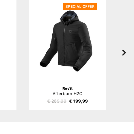
SPECIAL OFFER
Rev'it
Afterburn H2O
€ 269,99
€ 199,99