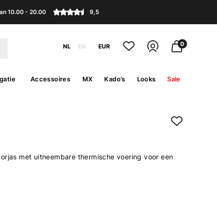
an 10.00 - 20.00
9,5
0
NL
EN
EUR
gatie
Accessoires
MX
Kado’s
Looks
Sale
orjas met uitneembare thermische voering voor een
.