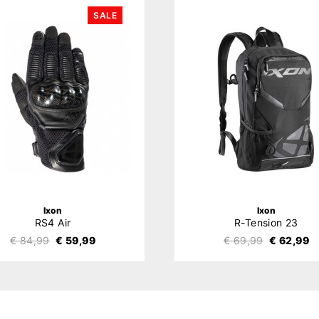
SALE
Ixon
Ixon
RS4 Air
R-Tension 23
€ 84,99
€ 59,99
€ 69,99
€ 62,99