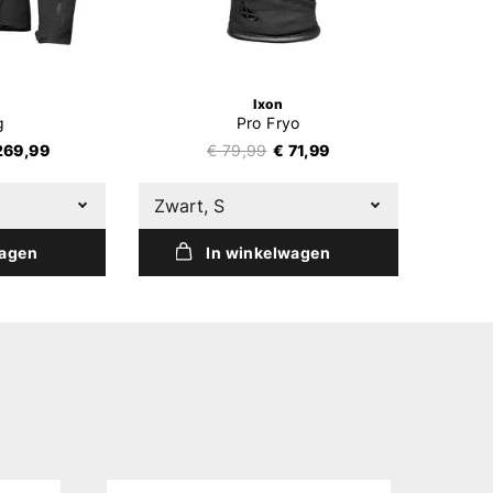
Ixon
g
Pro Fryo
269,99
€ 79,99
€ 71,99
Zwart, S
wagen
In winkelwagen