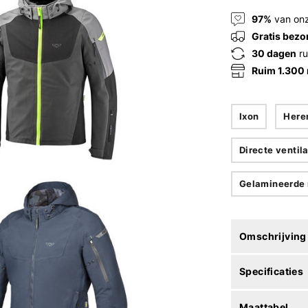
97%
van onz
Gratis bezo
30 dagen
ru
Ruim 1.300
Ixon
Here
Directe ventila
Gelamineerde 
Omschrijving
Specificaties
Maattabel