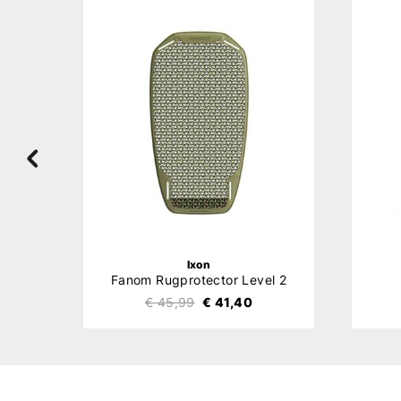
LE
Ixon
s
Fanom Rugprotector Level 2
€ 45,99
€ 41,40