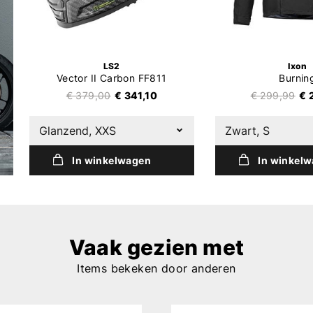
LS2
Ixon
Vector II Carbon FF811
Burnin
€ 379,00
€ 341,10
€ 299,99
€ 
Glanzend, XXS
Zwart, S
In winkelwagen
In winkel
Vaak gezien met
Items bekeken door anderen