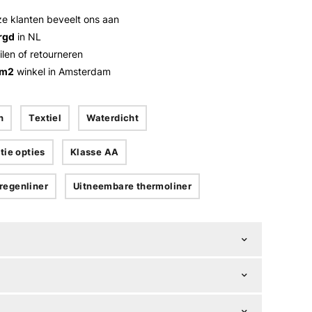
e klanten beveelt ons aan
rgd
in NL
ilen of retourneren
 m2
winkel in Amsterdam
n
Textiel
Waterdicht
tie opties
Klasse AA
regenliner
Uitneembare thermoliner