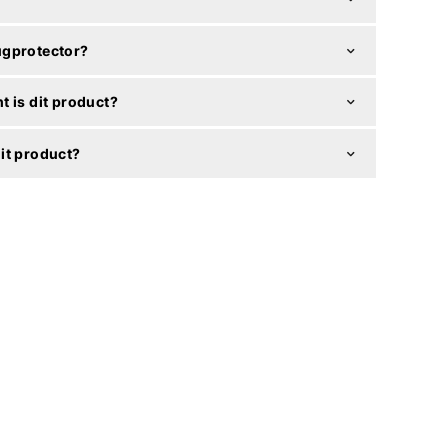
ugprotector?
t is dit product?
it product?