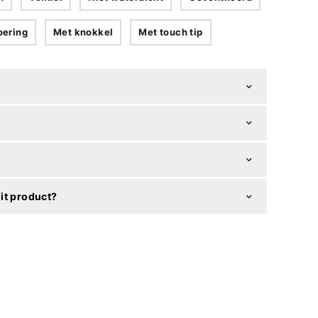
oering
Met knokkel
Met touch tip
it product?