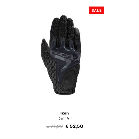
SALE
Ixon
Dirt Air
€ 74,99
€ 52,50