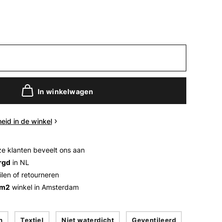
In winkelwagen
eid in de winkel
e klanten beveelt ons aan
rgd
in NL
ilen of retourneren
 m2
winkel in Amsterdam
n
Textiel
Niet waterdicht
Geventileerd