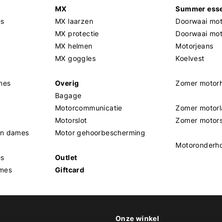
MX
Summer esse
es
MX laarzen
Doorwaai mot
MX protectie
Doorwaai mo
MX helmen
Motorjeans
MX goggles
Koelvest
mes
Overig
Zomer motor
Bagage
Motorcommunicatie
Zomer motorl
Motorslot
Zomer motor
en dames
Motor gehoorbescherming
Motoronderh
es
Outlet
mes
Giftcard
Onze winkel