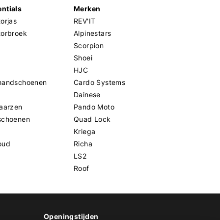
ntials
Merken
orjas
REV'IT
torbroek
Alpinestars
Scorpion
Shoei
HJC
handschoenen
Cardo Systems
Dainese
aarzen
Pando Moto
schoenen
Quad Lock
Kriega
oud
Richa
LS2
Roof
Openingstijden