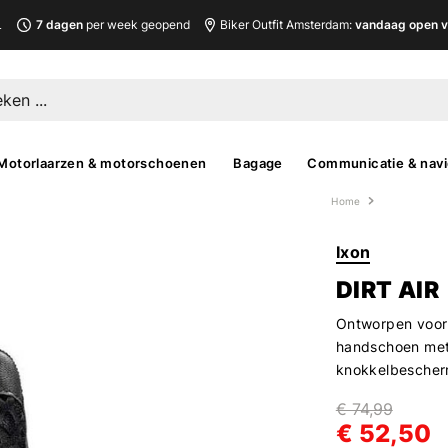
L
7 dagen
per week geopend
Biker Outfit Amsterdam:
vandaag open v
Motorlaarzen & motorschoenen
Bagage
Communicatie & navi
Home
Ixon
DIRT AIR
Ontworpen voor 
handschoen met
knokkelbescher
€ 74,99
€ 52,50