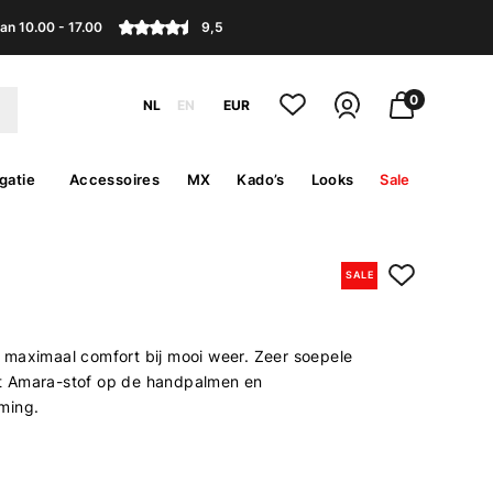
an 10.00 - 17.00
9,5
0
NL
EN
EUR
gatie
Accessoires
MX
Kado’s
Looks
Sale
SALE
maximaal comfort bij mooi weer. Zeer soepele
 Amara-stof op de handpalmen en
ming.