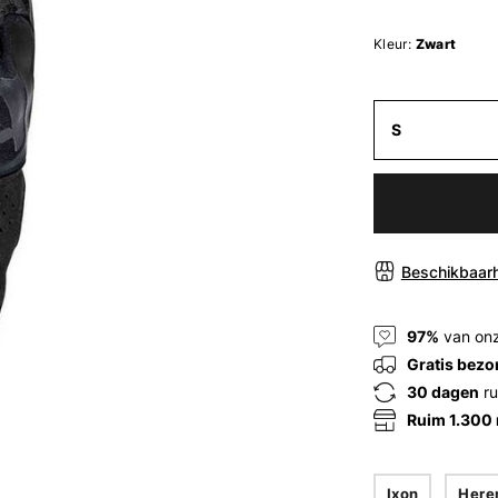
Kleur:
Zwart
S
Beschikbaarh
97%
van onz
Gratis bezo
30 dagen
ru
Ruim 1.300
Ixon
Here