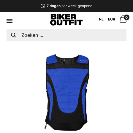
7 dagen
per week geopend
0
NL
EUR