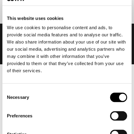
This website uses cookies
We use cookies to personalise content and ads, to
provide social media features and to analyse our traffic.
We also share information about your use of our site with
our social media, advertising and analytics partners who
may combine it with other information that you’ve
provided to them or that they’ve collected from your use
of their services.
Heren
Motorkleding heren
Consent
Motorjas heren
Necessary
Selection
Motorbroek heren
Motorpak heren
Preferences
Motorjeans heren
Motorhoodie heren