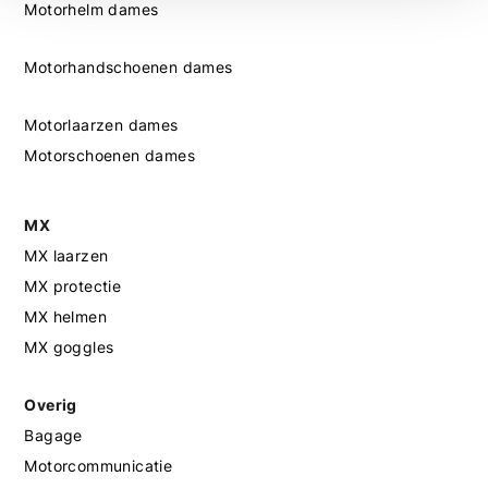
Motorhelm dames
Als je twijfelt over je maat, raden we aan om het product te
passen wanneer mogelijk. Heb je vragen of wil je advies?
Motorhandschoenen dames
Neem gerust contact met ons op, we helpen je graag.
Motorlaarzen dames
Motorschoenen dames
MX
MX laarzen
MX protectie
MX helmen
MX goggles
Overig
Bagage
Motorcommunicatie