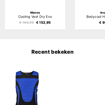
Macna
In
Cooling Vest Dry Evo
Bodycool H
€ 169,95
€ 152,95
€ 9
Recent bekeken