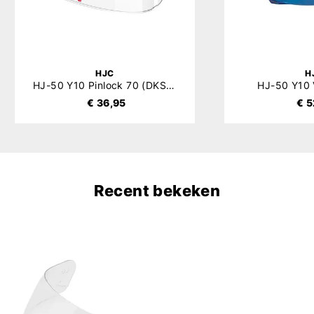
HJC
H
HJ-50 Y10 Pinlock 70 (DKS665)
HJ-50 Y10 V
€ 36,95
€ 5
Recent bekeken