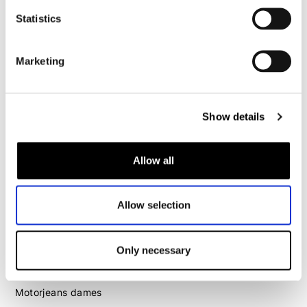
Motorjeans heren
Statistics
Motorhoodie heren
Motorhelm heren
Marketing
Motorhandschoenen heren
Show details
Motorlaarzen heren
Motorschoenen heren
Allow all
Dames
Allow selection
Motorkleding dames
Motorjas dames
Only necessary
Motorbroek dames
Motorpak dames
Motorjeans dames