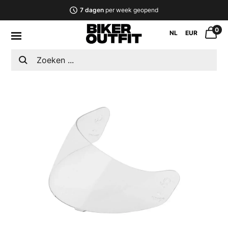
7 dagen
per week geopend
0
NL
EUR