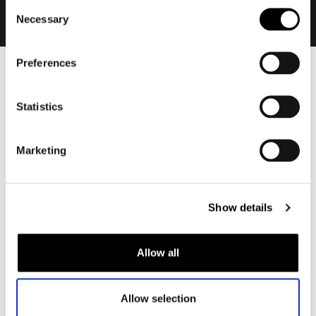
Consent
Necessary
Selection
Preferences
Heren
Motorkleding heren
Statistics
Motorjas heren
Motorbroek heren
Marketing
Motorpak heren
Motorjeans heren
Motorhoodie heren
Show details
Motorhelm heren
Allow all
Motorhandschoenen heren
Allow selection
Motorlaarzen heren