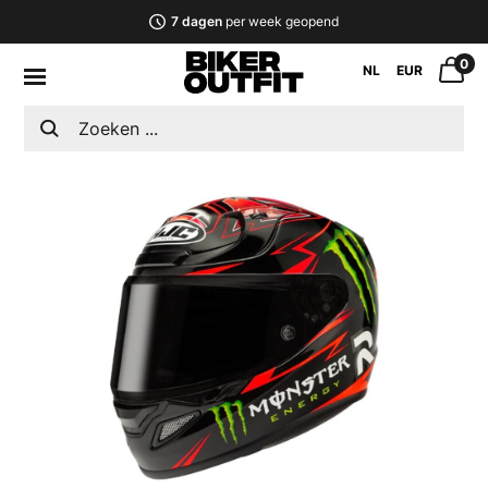
7 dagen
per week geopend
0
NL
EUR