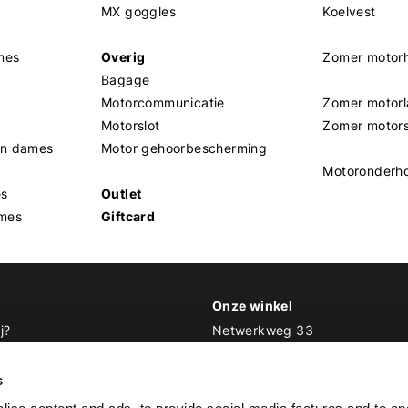
MX goggles
Koelvest
mes
Overig
Zomer motor
Bagage
Motorcommunicatie
Zomer motorl
Motorslot
Zomer motor
en dames
Motor gehoorbescherming
Motoronderh
es
Outlet
mes
Giftcard
Onze winkel
j?
Netwerkweg 33
1033 MV Amsterdam
 Biker Outfit
s
E
info@bikeroutfit.nl