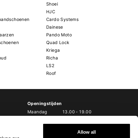
Shoei
HJC
handschoenen
Cardo Systems
Dainese
aarzen
Pando Moto
schoenen
Quad Lock
Kriega
oud
Richa
LS2
Roof
Openingstijden
Maandag
13.00
-
19.00
Dinsdag
10.00
-
19.00
Woensdag
10.00
-
19.00
Allow all
Donderdag
10.00
-
20.00