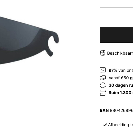
Beschikbaarh
97%
van onz
Vanaf €50
g
30 dagen
ru
Ruim 1.300
EAN
88042699
Afbeelding te