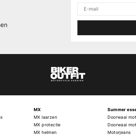
men
MX
Summer esse
es
MX laarzen
Doorwaai mot
MX protectie
Doorwaai mo
MX helmen
Motorjeans