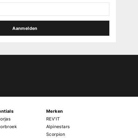
Aanmelden
ntials
Merken
orjas
REV'IT
torbroek
Alpinestars
Scorpion