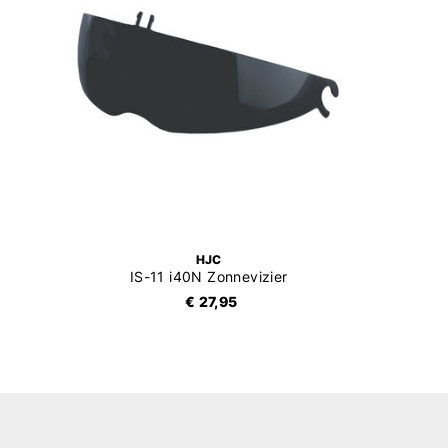
HJC
IS-11 i40N Zonnevizier
€ 27,95