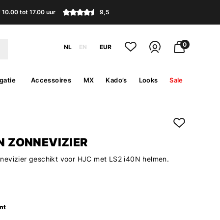
10.00 tot 17.00 uur
9,5
0
NL
EN
EUR
gatie
Accessoires
MX
Kado’s
Looks
Sale
0N ZONNEVIZIER
evizier geschikt voor HJC met LS2 i40N helmen.
nt