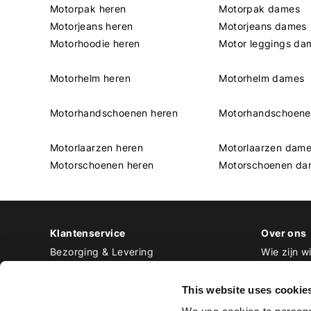
Motorpak heren
Motorpak dames
Motorjeans heren
Motorjeans dames
Motorhoodie heren
Motor leggings da
Motorhelm heren
Motorhelm dames
Motorhandschoenen heren
Motorhandschoen
Motorlaarzen heren
Motorlaarzen dam
Motorschoenen heren
Motorschoenen da
Klantenservice
Over ons
Bezorging & Levering
Wie zijn wi
Retourneren & Ruilen
Contact
Betalen
Werken bij
This website uses cookie
Bestellen & Voorraad