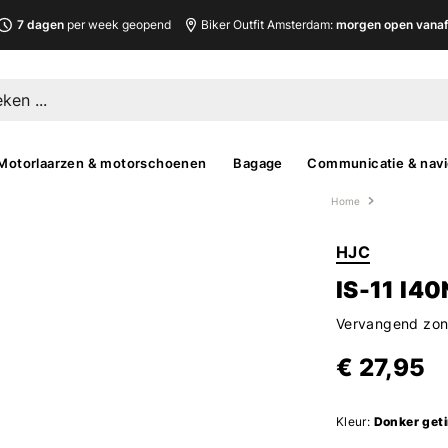
7 dagen
per week geopend
Biker Outfit Amsterdam:
morgen open vanaf 
Motorlaarzen & motorschoenen
Bagage
Communicatie & navi
Home
HJC
IS-11 I4
Vervangend zonn
€ 27,95
Kleur:
Donker geti