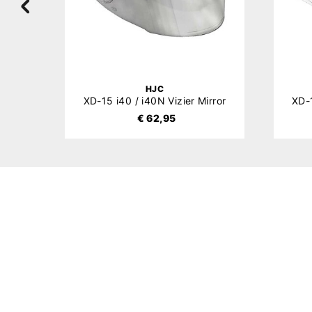
HJC
XD-15 i40 / i40N Vizier Mirror
€ 62,95