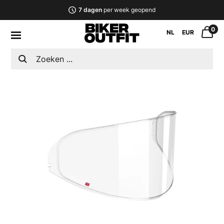
7 dagen
per week geopend
0
NL
EUR