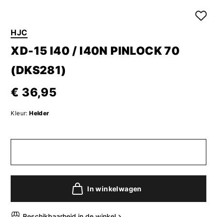
HJC
XD-15 I40 / I40N PINLOCK 70
(DKS281)
€ 36,95
Kleur:
Helder
In winkelwagen
Beschikbaarheid in de winkel