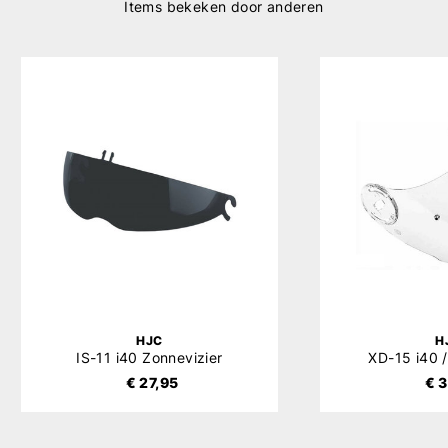
Items bekeken door anderen
HJC
H
IS-11 i40 Zonnevizier
XD-15 i40 /
€ 27,95
€ 3