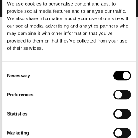
We use cookies to personalise content and ads, to
provide social media features and to analyse our traffic.
We also share information about your use of our site with
our social media, advertising and analytics partners who
Heren
may combine it with other information that you’ve
Motorkleding heren
provided to them or that they’ve collected from your use
of their services.
Motorjas heren
Motorbroek heren
Motorpak heren
Consent
Motorjeans heren
Necessary
Selection
Motorhoodie heren
Preferences
Motorhelm heren
Statistics
Motorhandschoenen heren
Motorlaarzen heren
Marketing