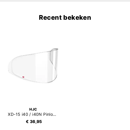
Recent bekeken
HJC
XD-15 i40 / i40N Pinlock 70 (DKS281)
€ 36,95