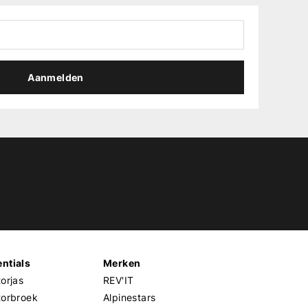
Aanmelden
ntials
Merken
orjas
REV'IT
torbroek
Alpinestars