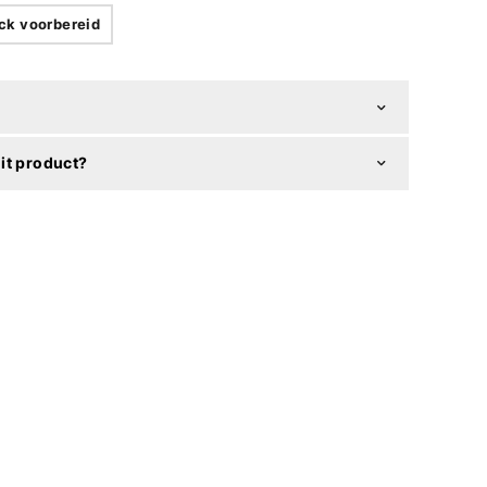
ck voorbereid
it product?