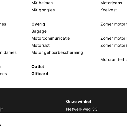
MX helmen
Motorjeans
MX goggles
Koelvest
mes
Overig
Zomer motor
Bagage
Motorcommunicatie
Zomer motorl
Motorslot
Zomer motor
en dames
Motor gehoorbescherming
Motoronderh
es
Outlet
mes
Giftcard
Onze winkel
j?
Netwerkweg 33
1033 MV Amsterdam
 Biker Outfit
s