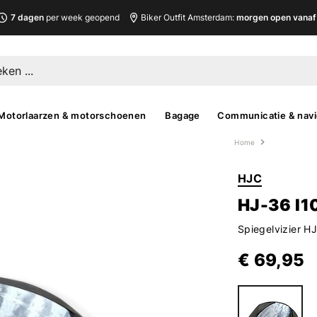
7 dagen
per week geopend
Biker Outfit Amsterdam:
morgen open vanaf 
Motorlaarzen & motorschoenen
Bagage
Communicatie & navi
Home
HJC
HJ-36 I1
Spiegelvizier H
€ 69,95