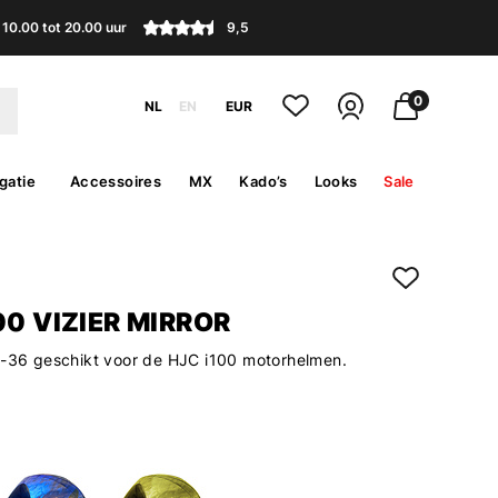
10.00 tot 20.00 uur
9,5
0
NL
EN
EUR
gatie
Accessoires
MX
Kado’s
Looks
Sale
00 VIZIER MIRROR
J-36 geschikt voor de HJC i100 motorhelmen.