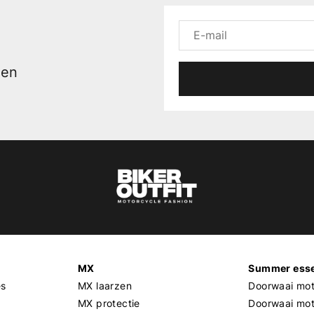
men
MX
Summer esse
es
MX laarzen
Doorwaai mot
MX protectie
Doorwaai mo