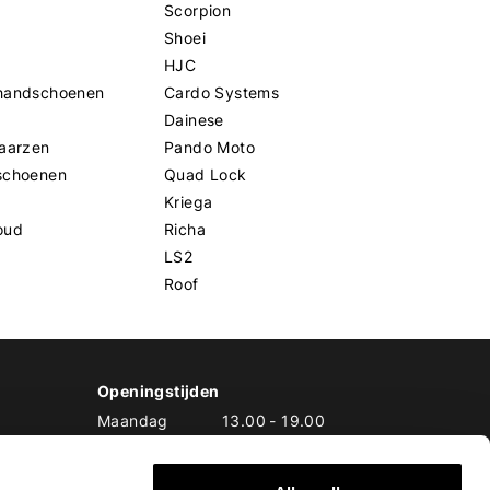
Scorpion
Shoei
HJC
handschoenen
Cardo Systems
Dainese
aarzen
Pando Moto
schoenen
Quad Lock
Kriega
oud
Richa
LS2
Roof
Openingstijden
Maandag
13.00
-
19.00
Dinsdag
10.00
-
19.00
Woensdag
10.00
-
19.00