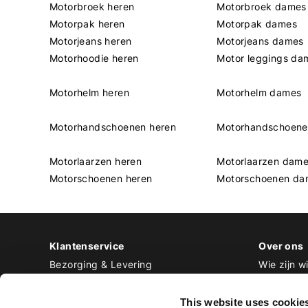
Motorbroek heren
Motorbroek dames
Motorpak heren
Motorpak dames
Motorjeans heren
Motorjeans dames
Motorhoodie heren
Motor leggings da
Motorhelm heren
Motorhelm dames
Motorhandschoenen heren
Motorhandschoen
Motorlaarzen heren
Motorlaarzen dam
Motorschoenen heren
Motorschoenen da
Klantenservice
Over ons
Bezorging & Levering
Wie zijn wi
Retourneren & Ruilen
Contact
Betalen
Werken bij
This website uses cookie