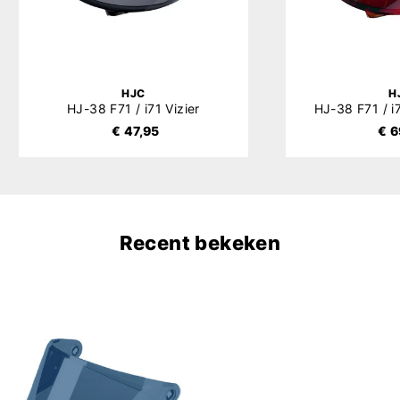
HJC
H
HJ-38 F71 / i71 Vizier
HJ-38 F71 / i7
€ 47,95
€ 6
Recent bekeken