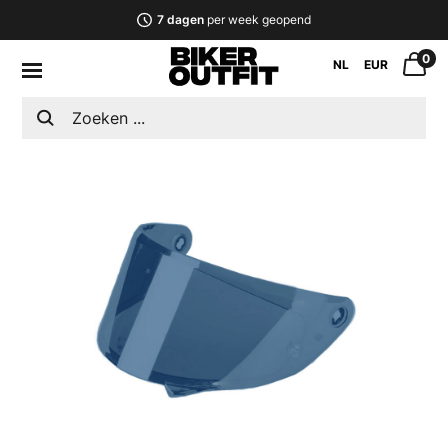
7 dagen
per week geopend
0
NL
EUR