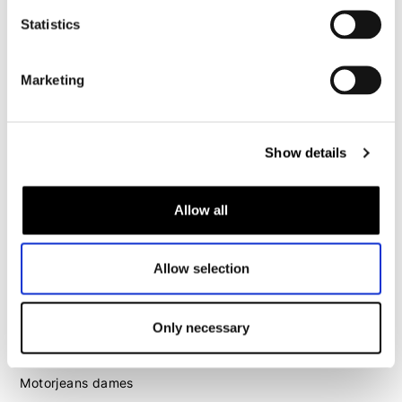
Motorjeans heren
Statistics
Motorhoodie heren
Motorhelm heren
Marketing
Motorhandschoenen heren
Show details
Motorlaarzen heren
Motorschoenen heren
Allow all
Dames
Allow selection
Motorkleding dames
Motorjas dames
Only necessary
Motorbroek dames
Motorpak dames
Motorjeans dames