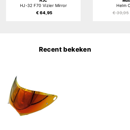
HJC
Muc
HJ-32 F70 Vizier Mirror
Helm C
€ 64,95
€ 39,95
Recent bekeken