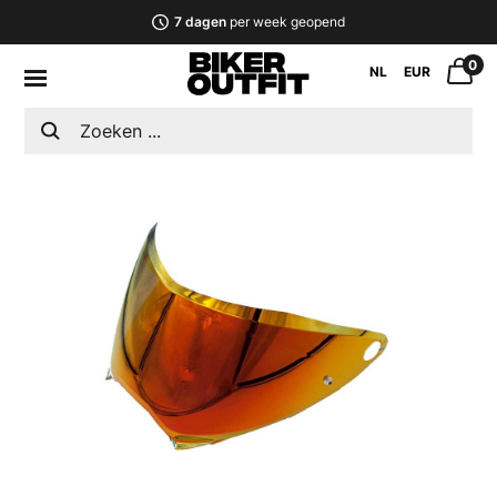
7 dagen
per week geopend
0
NL
EUR