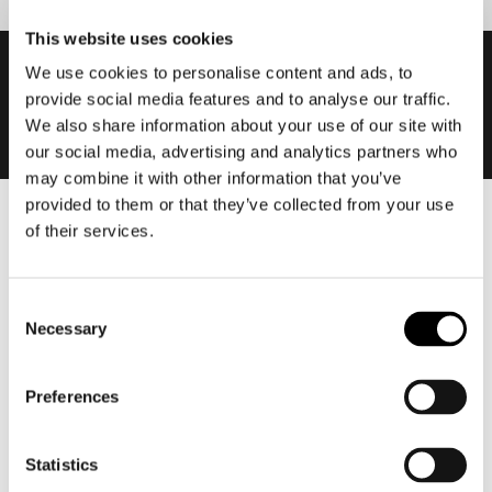
This website uses cookies
We use cookies to personalise content and ads, to
provide social media features and to analyse our traffic.
We also share information about your use of our site with
our social media, advertising and analytics partners who
may combine it with other information that you’ve
provided to them or that they’ve collected from your use
of their services.
Heren
Motorkleding heren
Motorjas heren
Consent
Motorbroek heren
Necessary
Selection
Motorpak heren
Motorjeans heren
Preferences
Motorhoodie heren
Statistics
Motorhelm heren