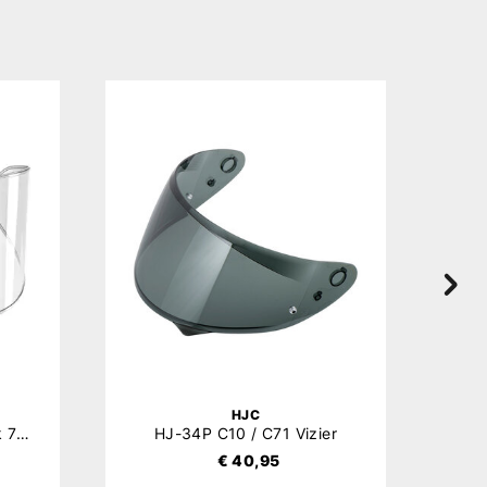
HJC
HJ-34P C10 / C71 Pinlock 70 (DKS463)
HJ-34P C10 / C71 Vizier
€ 40,95