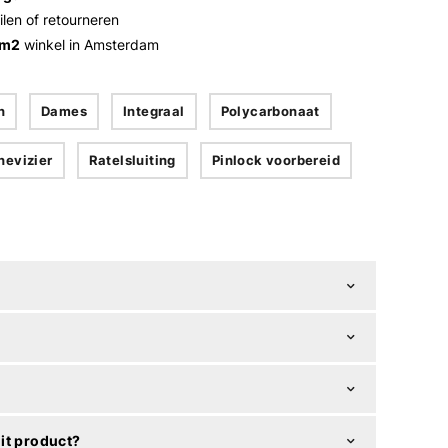
ilen of retourneren
 m2
winkel in Amsterdam
n
Dames
Integraal
Polycarbonaat
nevizier
Ratelsluiting
Pinlock voorbereid
it product?