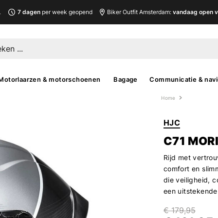
L
7 dagen
per week geopend
Biker Outfit Amsterdam:
vandaag open v
Motorlaarzen & motorschoenen
Bagage
Communicatie & navi
Home
HJC
C71 MOR
Rijd met vertro
comfort en slim
die veiligheid,
een uitstekende 
€ 179,95