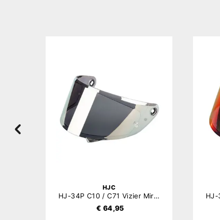
HJC
HJ-V12 RPHA 71 / RPHA 91 / RPHA 31 / RPHA 60 / i71 / i80 / i91 / F31 / F100 / C71 Zonnevizier
HJ-34P C10 / C71 Vizier Mirror
€ 64,95