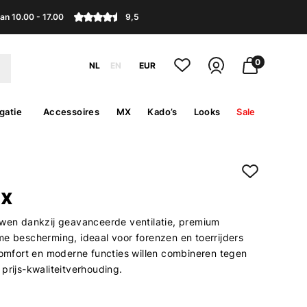
an 10.00 - 17.00
9,5
0
NL
EN
EUR
gatie
Accessoires
MX
Kado’s
Looks
Sale
IX
uwen dankzij geavanceerde ventilatie, premium
me bescherming, ideaal voor forenzen en toerrijders
 comfort en moderne functies willen combineren tegen
prijs-kwaliteitverhouding.