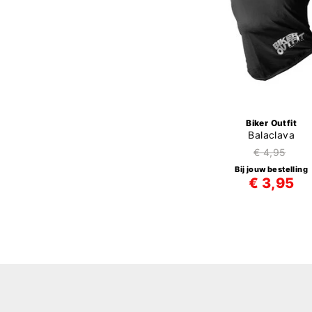
Biker Outfit
Balaclava
€ 4,95
Bij jouw bestelling
€ 3,95