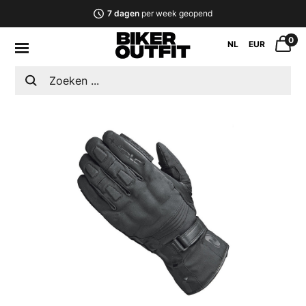
7 dagen
per week geopend
0
NL
EUR