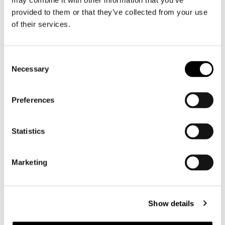
may combine it with other information that you’ve
provided to them or that they’ve collected from your use
Motorjeans heren
of their services.
Motorhoodie heren
Motorhelm heren
Consent
Necessary
Selection
Motorhandschoenen heren
Preferences
Motorlaarzen heren
Motorschoenen heren
Statistics
Dames
Marketing
Motorkleding dames
Motorjas dames
Motorbroek dames
Show details
Motorpak dames
Motorjeans dames