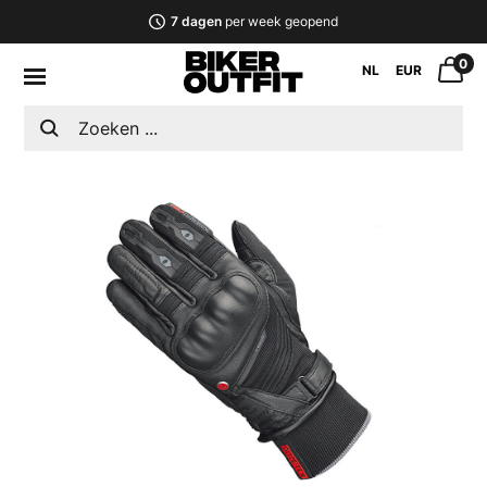
7 dagen
per week geopend
0
NL
EUR