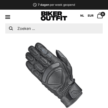
7 dagen
per week geopend
0
NL
EUR