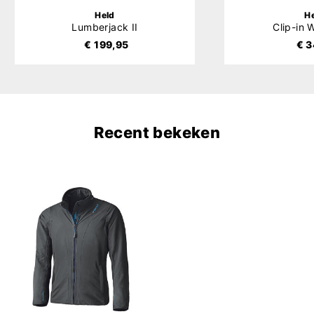
Held
H
Lumberjack II
Clip-in
€ 199,95
€ 3
Recent bekeken