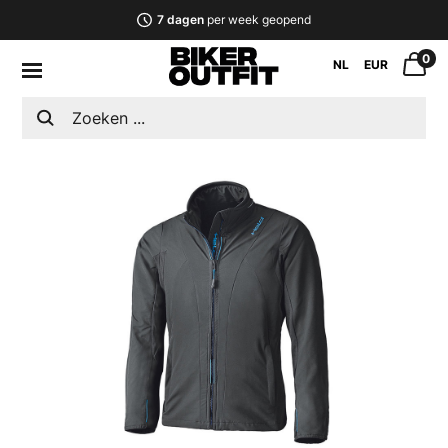
7 dagen
per week geopend
0
NL
EUR