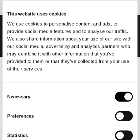
This website uses cookies
We use cookies to personalise content and ads, to
provide social media features and to analyse our traffic.
We also share information about your use of our site with
our social media, advertising and analytics partners who
may combine it with other information that you’ve
provided to them or that they’ve collected from your use
of their services.
Heren
Motorkleding heren
Motorjas heren
Consent
Necessary
Selection
Motorbroek heren
Motorpak heren
Preferences
Motorjeans heren
Motorhoodie heren
Statistics