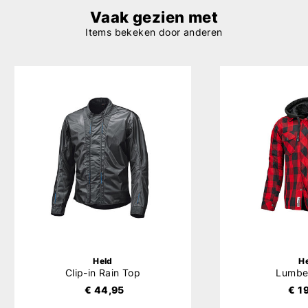
Vaak gezien met
Items bekeken door anderen
Held
H
Clip-in Rain Top
Lumber
€ 44,95
€ 1