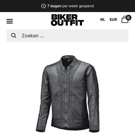
7 dagen
per week geopend
0
NL
EUR