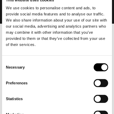
We use cookies to personalise content and ads, to
provide social media features and to analyse our traffic.
We also share information about your use of our site with
our social media, advertising and analytics partners who
may combine it with other information that you’ve
Heren
provided to them or that they’ve collected from your use
Motorkleding heren
of their services.
Motorjas heren
Motorbroek heren
Consent
Motorpak heren
Necessary
Selection
Motorjeans heren
Motorhoodie heren
Preferences
Motorhelm heren
Statistics
Motorhandschoenen heren