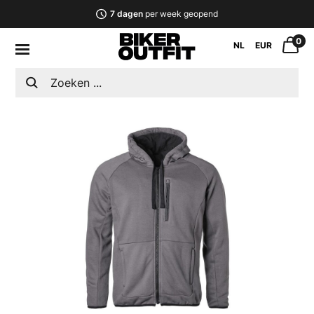
7 dagen
per week geopend
0
NL
EUR