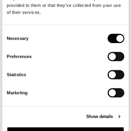
Motorjeans heren
provided to them or that they’ve collected from your use
of their services.
Motorhoodie heren
Motorhelm heren
Consent
Necessary
Selection
Motorhandschoenen heren
Preferences
Motorlaarzen heren
Motorschoenen heren
Statistics
Dames
Marketing
Motorkleding dames
Motorjas dames
Motorbroek dames
Show details
Motorpak dames
Motorjeans dames