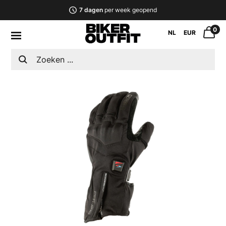
7 dagen
per week geopend
0
NL
EUR