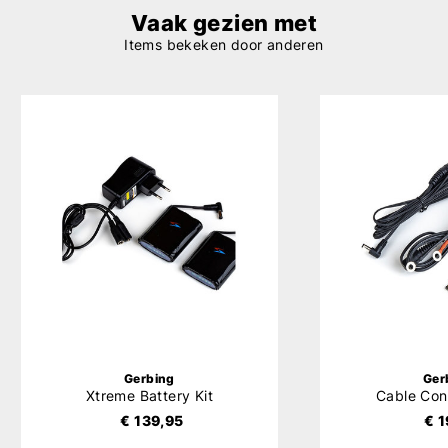
Vaak gezien met
Items bekeken door anderen
Gerbing
Ger
Xtreme Battery Kit
Cable Con
€ 139,95
€ 1