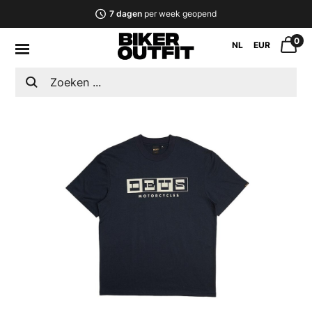
7 dagen
per week geopend
0
NL
EUR