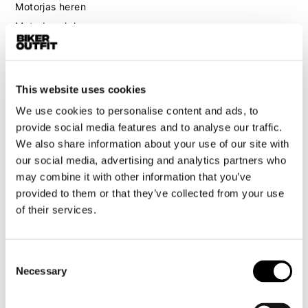
Motorjas heren
Motorbroek heren
Motorpak heren
Motorjeans heren
Motorhoodie heren
This website uses cookies
We use cookies to personalise content and ads, to
Motorhelm heren
provide social media features and to analyse our traffic.
We also share information about your use of our site with
Motorhandschoenen heren
our social media, advertising and analytics partners who
may combine it with other information that you’ve
Motorlaarzen heren
provided to them or that they’ve collected from your use
of their services.
Motorschoenen heren
Dames
Consent
Necessary
Selection
Motorkleding dames
Motorjas dames