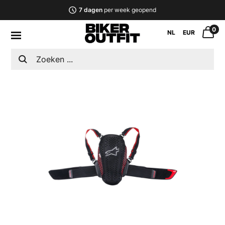
7 dagen
per week geopend
0
NL
EUR