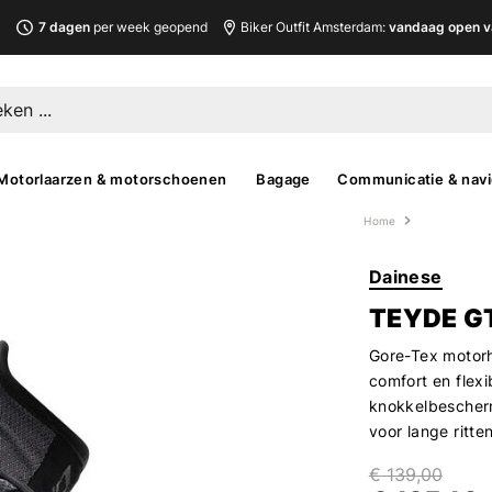
L
7 dagen
per week geopend
Biker Outfit Amsterdam:
vandaag open v
Motorlaarzen & motorschoenen
Bagage
Communicatie & navi
Home
Dainese
TEYDE G
Gore-Tex motorh
comfort en flexi
knokkelbescherm
voor lange ritten
€ 139,00