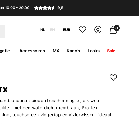
an 10.00 - 20.00
9,5
0
NL
EN
EUR
gatie
Accessoires
MX
Kado’s
Looks
Sale
TX
andschoenen bieden bescherming bij elk weer,
biliteit met een waterdicht membraan, Pro-tek
ing, touchscreen vingertop en vizierwisser—ideaal
.