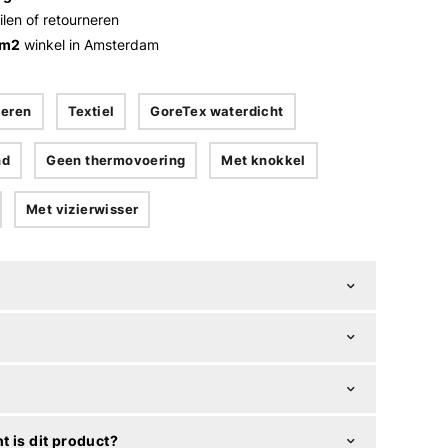
ilen of retourneren
 m2
winkel in Amsterdam
eren
Textiel
GoreTex waterdicht
nd
Geen thermovoering
Met knokkel
Met vizierwisser
t is dit product?