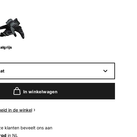
lgrijs
at
In winkelwagen
eid in de winkel
e klanten beveelt ons aan
rgd
in NL