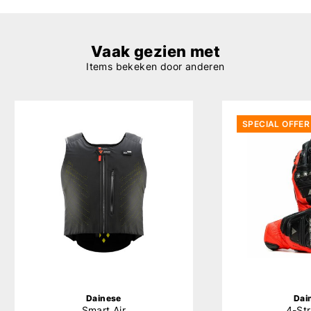
Vaak gezien met
Items bekeken door anderen
SPECIAL OFFER
Dainese
Dai
Smart Air
4-St