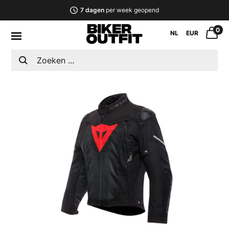
7 dagen
per week geopend
0
NL
EUR