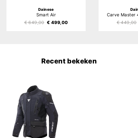
Dainese
Dai
Smart Air
Carve Master 
€ 649,00
€ 499,00
€ 449,00
Recent bekeken