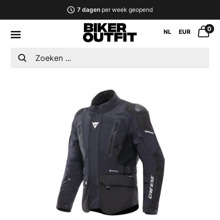
7 dagen
per week geopend
0
NL
EUR